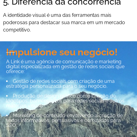
5. Diferencia da concorrência
A identidade visual é uma das ferramentas mais
poderosas para destacar sua marca em um mercado
competitivo.
Impulsione seu negócio!
A Link é uma agência de comunicação e marketing
digital especializada em gestão de redes sociais que
oferece:
Gestão de redes sociais com criação de uma
estratégia personalizada para o seu negócio.
Produção de design gráfico como criação de
logotipos, banners, artes para redes sociais e outros
materiais visuais
Marketing de conteúdo envolvendo a criação de
textos informativos, persuasivos e otimizados para
SEO.